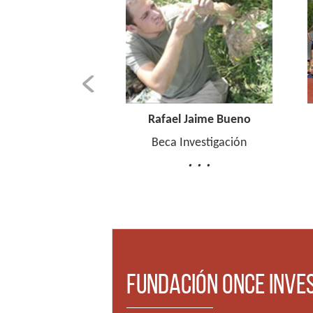
o
Rafael Jaime Bueno
Meritxell Pl
Beca Investigación
Beca Estudio 
Fundación ONCE Inve