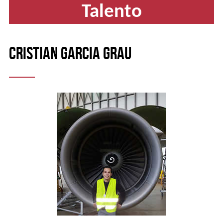
a
Talento
inicio
Cristian Garcia Grau