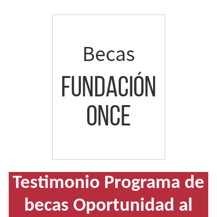
Ir
a
contenido
Becas
Fundación
ONCE
Becas
Fundación
Once.
Testimonio Programa de
Ir
becas
Oportunidad al