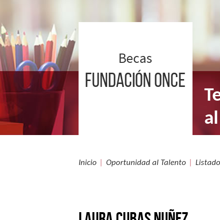
Ir
a
contenido
Becas
Fundación ONCE
T
Becas
Fundación
al
Once.
Ir
a
inicio
Inicio
Oportunidad al Talento
Listado
Laura Cubas Nuñez