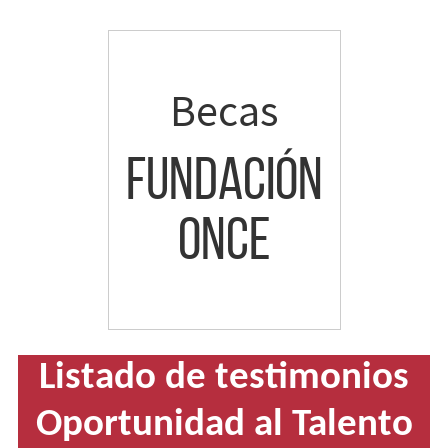
Ir
a
contenido
Becas
Fundación
ONCE
Becas
Fundación
Once.
Listado de testimonios
Ir
Oportunidad al Talento