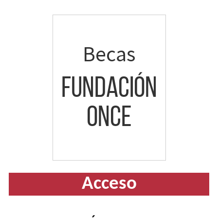
Ir
a
contenido
Becas
Fundación
ONCE
Becas
Fundación
Once.
Acceso
Ir